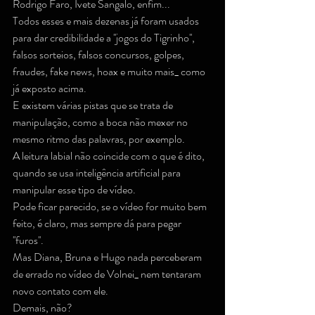
Rodrigo Faro, Ivete Sangalo, enfim...
Todos esses e mais dezenas já foram usados 
para dar credibilidade a ''jogos do Tigrinho'', 
falsos sorteios, falsos concursos, golpes, 
fraudes, fake news, hoax e muito mais_ como 
já exposto acima.
E existem várias pistas que se trata de 
manipulação, como a boca não mexer no 
mesmo ritmo das palavras, por exemplo.
A leitura labial não coincide com o que é dito, 
quando se usa inteligência artificial para 
manipular esse tipo de vídeo.
Pode ficar parecido, se o vídeo for muito bem 
feito, é claro, mas sempre dá para pegar 
''furos''.
Mas Diana, Bruna e Hugo nada perceberam 
de errado no vídeo de Volnei_ nem tentaram 
novo contato com ele.
Demais, não?