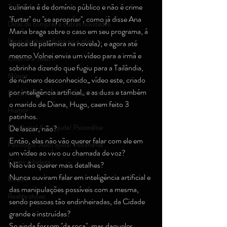
culinária é de domínio público e não é crime 
Trabalho
''furtar'' ou ''se apropriar'', como já disse Ana 
Dicas de compras e outras novidades
Maria braga sobre o caso em seu programa, á 
Dicas de shows, festivais e afins
época da polêmica na novela); e agora até 
mesmo Volnei envia um vídeo para a irmã e 
Cinema e Teatro
sobrinha dizendo que fugiu para a Tailândia, 
Música
de número desconhecido_ vídeo este, criado 
por inteligência artificial_ e as duas e também 
Dicas/novidades de compra e consumo
o marido de Diana, Hugo, caem feito 3 
Humor
patinhos.
Psicologia/ Auto ajuda/ Psicanálise
De lascar, não?
Então, elas não vão querer falar com ele em 
Psicologia/ Auto ajuda/ Psicanálise
um vídeo ao vivo ou chamada de voz?
Corpo e beleza
Não vão querer mais detalhes?
Nunca ouviram falar em inteligência artificial e 
Direito
das manipulações possíveis com a mesma, 
Reality shows
sendo pessoas tão endinheiradas, da Cidade 
grande e instruídas?
Se ainda fossem ''da roça'', mas daqueles 