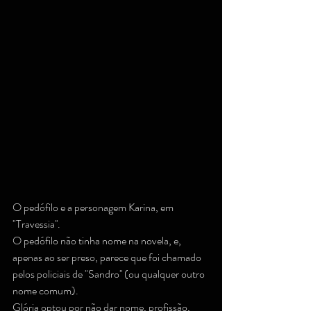
O pedófilo e a personagem Karina, em 
"Travessia''.
O pedófilo não tinha nome na novela, e, 
apenas ao ser preso, parece que foi chamado 
pelos policiais de "Sandro'' (ou qualquer outro 
nome comum).
Glória optou por não dar nome, profissão, 