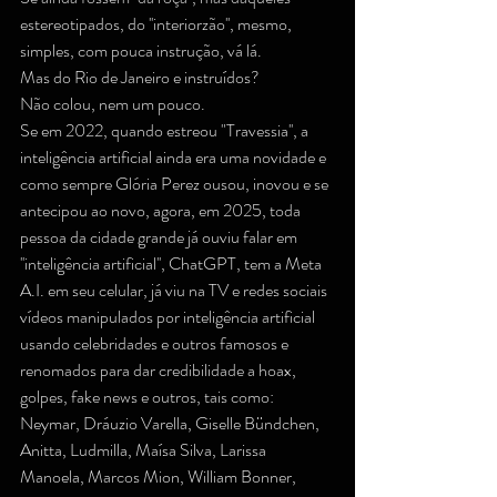
estereotipados, do ''interiorzão'', mesmo, 
simples, com pouca instrução, vá lá.
Mas do Rio de Janeiro e instruídos?
Não colou, nem um pouco.
Se em 2022, quando estreou "Travessia'', a 
inteligência artificial ainda era uma novidade e 
como sempre Glória Perez ousou, inovou e se 
antecipou ao novo, agora, em 2025, toda 
pessoa da cidade grande já ouviu falar em 
''inteligência artificial'', ChatGPT, tem a Meta 
A.I. em seu celular, já viu na TV e redes sociais 
vídeos manipulados por inteligência artificial 
usando celebridades e outros famosos e 
renomados para dar credibilidade a hoax, 
golpes, fake news e outros, tais como: 
Neymar, Dráuzio Varella, Giselle Bündchen, 
Anitta, Ludmilla, Maísa Silva, Larissa 
Manoela, Marcos Mion, William Bonner, 