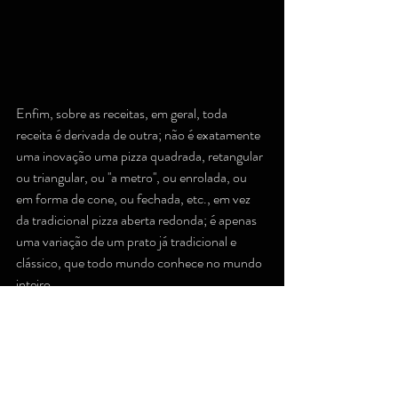
Enfim, sobre as receitas, em geral, toda 
receita é derivada de outra; não é exatamente 
uma inovação uma pizza quadrada, retangular 
ou triangular, ou ''a metro'', ou enrolada, ou 
em forma de cone, ou fechada, etc., em vez 
da tradicional pizza aberta redonda; é apenas 
uma variação de um prato já tradicional e 
clássico, que todo mundo conhece no mundo 
inteiro.
O mesmo se eu agora inventasse um pastel de 
60 cm, com a massa redonda, com recheio de 
geleia de pimenta biquinho, queijo brie, 
presunto de Parma, salaminho, provolone e 
gorgonzola.