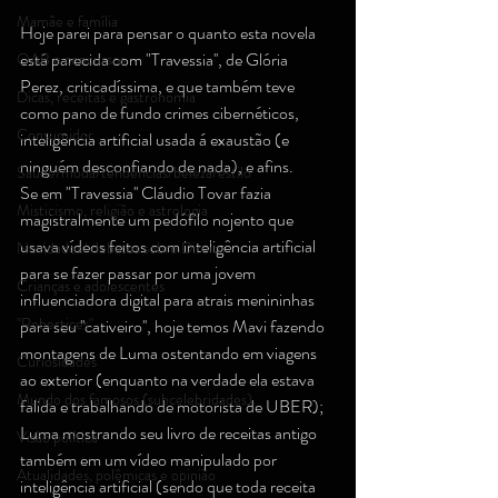
Mamãe e família
Hoje parei para pensar o quanto esta novela 
está parecida com "Travessia'', de Glória 
OAB e concursos
Perez, criticadíssima, e que também teve 
Dicas, receitas e gastronomia
como pano de fundo crimes cibernéticos, 
Consumidor
inteligência artificial usada á exaustão (e 
ninguém desconfiando de nada), e afins.
Saúde/moda/tendências/beleza/estilo
Se em "Travessia'' Cláudio Tovar fazia 
Misticismo, religião e astrologia
magistralmente um pedófilo nojento que 
usava vídeos feitos com inteligência artificial 
Novidades/ debates sobre Direito
para se fazer passar por uma jovem 
Crianças e adolescentes
influenciadora digital para atrais menininhas 
''Robertices''
para seu ''cativeiro'', hoje temos Mavi fazendo 
montagens de Luma ostentando em viagens 
Curiosidades
ao exterior (enquanto na verdade ela estava 
Mundo dos famosos (subcelebridades)
falida e trabalhando de motorista de UBER); 
Luma mostrando seu livro de receitas antigo 
Visão política
também em um vídeo manipulado por 
Atualidades, polêmicas e opinião
inteligência artificial (sendo que toda receita 