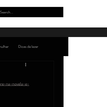
mulher
Dicas de lazer
oda/tendências/beleza/estilo
ere-na-novela-e-
Robertices''
Curiosidades
lho