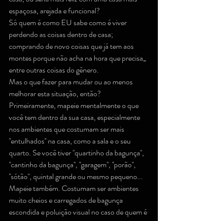
espaçosa, arejada e funcional?
Só quem é como EU sabe como é viver 
perdendo as coisas dentro de casa; 
comprando de novo coisas que já tem aos 
montes porque não acha na hora que precisa_ 
entre outras coisas do gênero.
Mas o que fazer para mudar ou ao menos 
melhorar esta situação, então?
Primeiramente, mapeie mentalmente o que 
você tem dentro da sua casa, especialmente 
nos ambientes que costumam ser mais 
''entulhados'' na casa, como a sala e o seu 
quarto. Se você tiver ''quartinho da bagunça'', 
''cantinho da bagunça'', ''garagem'', ''porão'', 
''sótão'', quintal grande ou mesmo pequeno... 
Mapeie também. Costumam ser ambientes 
muito cheios e carregados de bagunça 
escondida e poluição visual no caso de quem é 