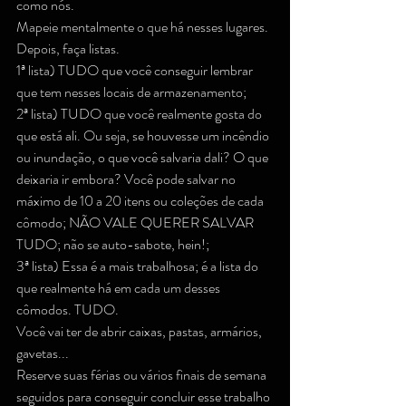
como nós.
Mapeie mentalmente o que há nesses lugares.
Depois, faça listas.
1ª lista) TUDO que você conseguir lembrar 
que tem nesses locais de armazenamento;
2ª lista) TUDO que você realmente gosta do 
que está ali. Ou seja, se houvesse um incêndio 
ou inundação, o que você salvaria dali? O que 
deixaria ir embora? Você pode salvar no 
máximo de 10 a 20 itens ou coleções de cada 
cômodo; NÃO VALE QUERER SALVAR 
TUDO; não se auto-sabote, hein!;
3ª lista) Essa é a mais trabalhosa; é a lista do 
que realmente há em cada um desses 
cômodos. TUDO.
Você vai ter de abrir caixas, pastas, armários, 
gavetas...
Reserve suas férias ou vários finais de semana 
seguidos para conseguir concluir esse trabalho 