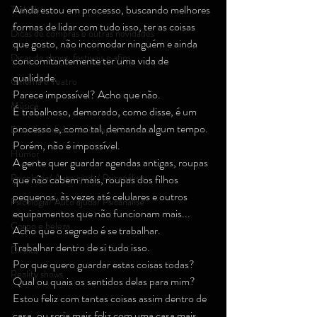
Ainda estou em processo, buscando melhores 
Trabalho
formas de lidar com tudo isso, ter as coisas 
Dicas de compras e outras novidades
que gosto, não incomodar ninguém e ainda 
Dicas de shows, festivais e afins
concomitantemente ter uma vida de 
qualidade.
Cinema e Teatro
Parece impossível? Acho que não.
Música
É trabalhoso, demorado, como disse, é um 
processo e, como tal, demanda algum tempo.
Dicas/novidades de compra e consumo
Porém, não é impossível.
Humor
A gente quer guardar agendas antigas, roupas 
Psicologia/ Auto ajuda/ Psicanálise
que não cabem mais, roupas dos filhos 
pequenos, às vezes até celulares e outros 
Psicologia/ Auto ajuda/ Psicanálise
equipamentos que não funcionam mais...
Corpo e beleza
Acho que o segredo é se trabalhar.
Trabalhar dentro de si tudo isso.
Direito
Por que quero guardar estas coisas todas? 
Reality shows
Qual ou quais os sentidos delas para mim? 
Estou feliz com tantas coisas assim dentro de 
casa, ou seria mais feliz com uma casa mais 