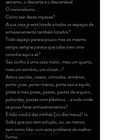
extremo, o descarte e o descartável.
Mamãe e família
O minimalismo...
Como sair deste impasse?
OAB e concursos
A sua casa já está lotada e todos os espaços de 
Dicas, receitas e gastronomia
armazenamento também lotados?
Consumidor
Todo espaço parece pouco mas ao mesmo 
tempo sempre parece que cabe mais uma 
Saúde/moda/tendências/beleza/estilo
coisinha aqui e ali?
Misticismo, religião e astrologia
Seu sonho é uma casa maior, mais um quarto, 
mais um armário, um closet...?
Novidades/ debates sobre Direito
Adora sacolas, caixas, cômodas, armários, 
Crianças e adolescentes
porta-joias, porta-trecos, porta isso e aquilo, 
''Robertices''
potes e mais potes, pastas, pastas de arquivo, 
poliondas, pastas com plásticos... e tudo onde 
Curiosidades
se possa fazer armazenamentos?
Mundo dos famosos (subcelebridades)
Então você é das minhas (ou dos meus)! rs
Saiba que isso tem solução, ou, ao menos, 
Visão política
tem como lidar com este problema da melhor 
Atualidades, polêmicas e opinião
forma.