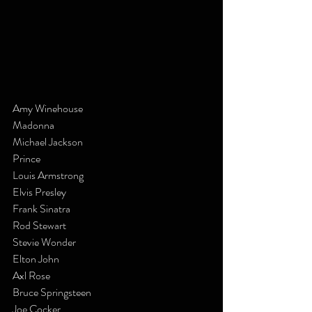
Amy Winehouse
Madonna
Michael Jackson
Prince
Louis Armstrong
Elvis Presley
Frank Sinatra
Rod Stewart
Stevie Wonder
Elton John
Axl Rose
Bruce Springsteen
Joe Cocker