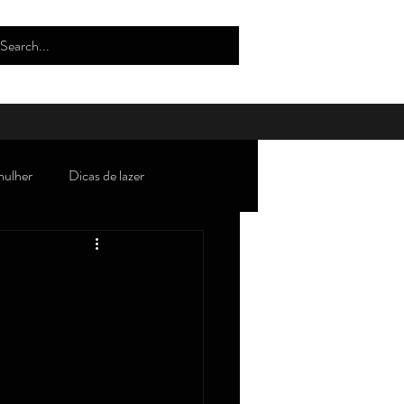
mulher
Dicas de lazer
oda/tendências/beleza/estilo
Robertices''
Curiosidades
lho