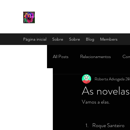
Página inicial
Sobre
Sobre
Blog
Members
All Posts
Relacionamentos
Com
Roberta Advogada
28
Mamãe e família
OAB e concu
As novelas
Vamos a elas.
Misticismo, religião e astrologia
Roque Santeiro
Mundo dos famosos (subcelebridade