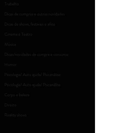
Trabalho
Dicas de compras e outras novidades
Dicas de shows, festivais e afins
Cinema e Teatro
Música
Dicas/novidades de compra e consumo
Humor
Psicologia/ Auto ajuda/ Psicanálise
Psicologia/ Auto ajuda/ Psicanálise
Corpo e beleza
Direito
Reality shows