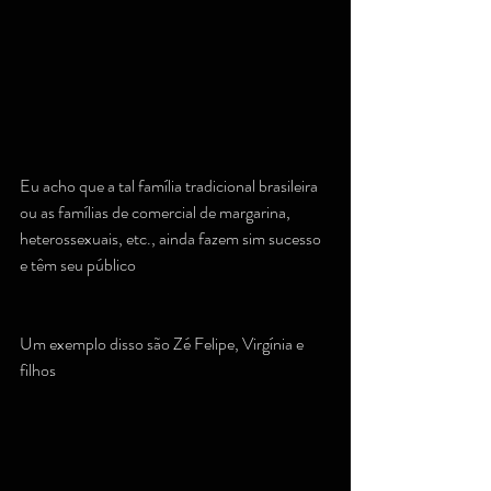
Eu acho que a tal família tradicional brasileira 
ou as famílias de comercial de margarina, 
heterossexuais, etc., ainda fazem sim sucesso 
e têm seu público
Um exemplo disso são Zé Felipe, Virgínia e 
filhos