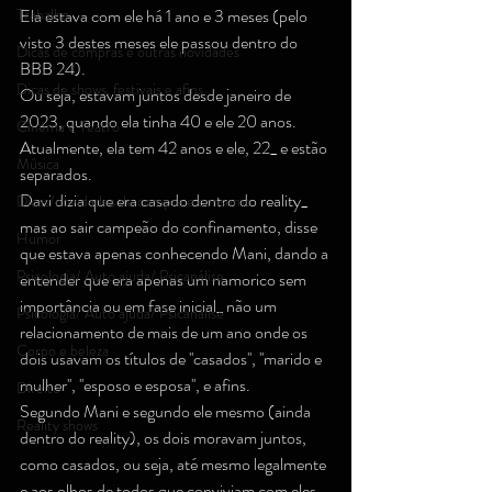
Trabalho
Ela estava com ele há 1 ano e 3 meses (pelo 
visto 3 destes meses ele passou dentro do 
Dicas de compras e outras novidades
BBB 24).
Dicas de shows, festivais e afins
Ou seja, estavam juntos desde janeiro de 
2023, quando ela tinha 40 e ele 20 anos.
Cinema e Teatro
Atualmente, ela tem 42 anos e ele, 22_ e estão 
Música
separados.
Davi dizia que era casado dentro do reality_ 
Dicas/novidades de compra e consumo
mas ao sair campeão do confinamento, disse 
Humor
que estava apenas conhecendo Mani, dando a 
Psicologia/ Auto ajuda/ Psicanálise
entender que era apenas um namorico sem 
importância ou em fase inicial_ não um 
Psicologia/ Auto ajuda/ Psicanálise
relacionamento de mais de um ano onde os 
Corpo e beleza
dois usavam os títulos de ''casados'', ''marido e 
mulher'', ''esposo e esposa'', e afins.
Direito
Segundo Mani e segundo ele mesmo (ainda 
Reality shows
dentro do reality), os dois moravam juntos, 
como casados, ou seja, até mesmo legalmente 
e aos olhos de todos que conviviam com eles, 