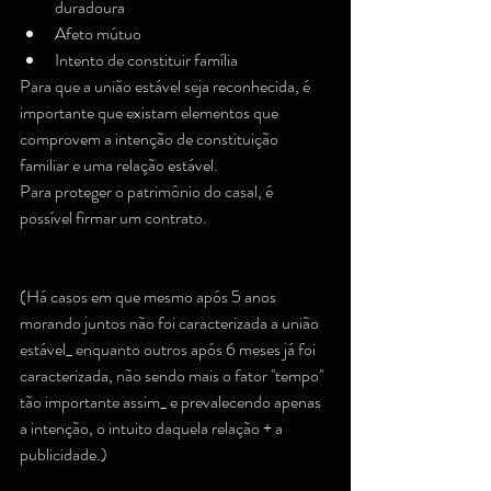
duradoura 
Afeto mútuo 
Intento de constituir família 
Para que a união estável seja reconhecida, é 
importante que existam elementos que 
comprovem a intenção de constituição 
familiar e uma relação estável. 
Para proteger o patrimônio do casal, é 
possível firmar um contrato. 
(Há casos em que mesmo após 5 anos 
morando juntos não foi caracterizada a união 
estável_ enquanto outros após 6 meses já foi 
caracterizada, não sendo mais o fator ''tempo'' 
tão importante assim_ e prevalecendo apenas 
a intenção, o intuito daquela relação + a 
publicidade.)