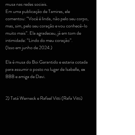
musa nas redes sociais.
Em uma publicação de Tamires, ele 
comentou: “Você é linda, não pelo seu corpo, 
mas, sim, pelo seu coração e vou conhecê-lo 
muito mais”. Ela agradeceu, já em tom de 
intimidade: “Lindo do meu coração”.
(Isso em junho de 2024.)
Ela é musa do Boi Garantido e estaria cotada 
para assumir o posto no lugar de Isabelle, ex 
BBB e amiga de Davi.
2) Tatá Werneck e Rafael Vitti (Rafa Vitti)