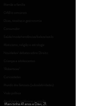
Mamãe e família
OAB e concursos
Dicas, receitas e gastronomia
Consumidor
Saúde/moda/tendências/beleza/estilo
Misticismo, religião e astrologia
Novidades/ debates sobre Direito
Crianças e adolescentes
''Robertices''
Curiosidades
Mundo dos famosos (subcelebridades)
Visão política
Atualidades, polêmicas e opinião
Mani tinha 41 anos e Davi, 21.