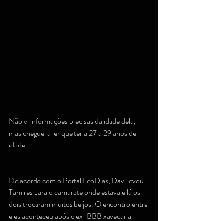
Não vi informações precisas da idade dela, 
mas cheguei a ler que teria 27 a 29 anos de 
idade.
De acordo com o Portal LeoDias, Davi levou 
Tamires para o camarote onde estava e lá os 
dois trocaram muitos beijos. O encontro entre 
eles aconteceu após o ex-BBB xavecar a 