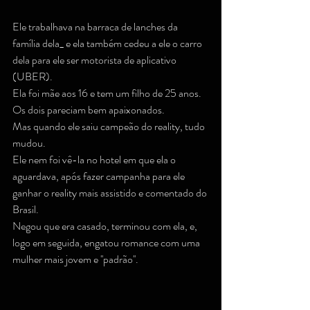
Ele trabalhava na barraca de lanches da 
família dela_ e ela também cedeu a ele o carro 
dela para ele ser motorista de aplicativo 
(UBER).
Ela foi mãe aos 16 e tem um filho de 25 anos.
Os dois pareciam bem apaixonados.
Mas quando ele saiu campeão do reality, tudo 
mudou.
Ele nem foi vê-la no hotel em que ela o 
aguardava, após fazer campanha para ele 
ganhar o reality mais assistido e comentado do 
Brasil.
Negou que era casado, terminou com ela, e, 
logo em seguida, engatou romance com uma 
mulher mais jovem e ''padrão''.