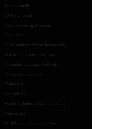
Mamãe e família
OAB e concursos
Dicas, receitas e gastronomia
Consumidor
Saúde/moda/tendências/beleza/estilo
Misticismo, religião e astrologia
Novidades/ debates sobre Direito
Crianças e adolescentes
''Robertices''
Curiosidades
Mundo dos famosos (subcelebridades)
Visão política
Atualidades, polêmicas e opinião