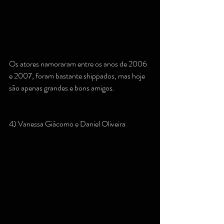
Os atores namoraram entre os anos de 2006 
e 2007, foram bastante shippados, mas hoje 
são apenas grandes e bons amigos.
4) Vanessa Giácomo e Daniel Oliveira