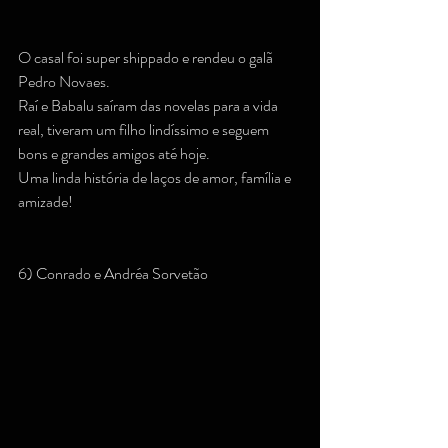
O casal foi super shippado e rendeu o galã 
Pedro Novaes.
Raí e Babalu saíram das novelas para a vida 
real, tiveram um filho lindíssimo e seguem 
bons e grandes amigos até hoje.
Uma linda história de laços de amor, família e 
amizade!
6) Conrado e Andréa Sorvetão