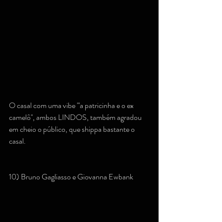
O casal com uma vibe '''a patricinha e o ex 
camelô'', ambos LINDOS, também agradou 
em cheio o público, que shippa bastante o 
casal.
10) Bruno Gagliasso e Giovanna Ewbank