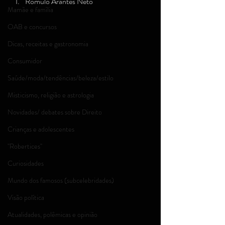
Rômulo Arantes Neto
Mamãe e família
OAB e concursos
Dicas, receitas e gastronomia
Consumidor
Saúde/moda/tendências/beleza/estilo
Misticismo, religião e astrologia
Novidades/ debates sobre Direito
Crianças e adolescentes
''Robertices''
Curiosidades
Mundo dos famosos (subcelebridades)
Visão política
Atualidades, polêmicas e opinião