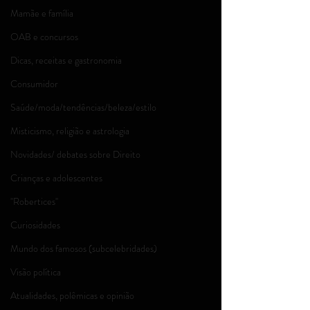
Mamãe e família
OAB e concursos
Dicas, receitas e gastronomia
Consumidor
Saúde/moda/tendências/beleza/estilo
Misticismo, religião e astrologia
Novidades/ debates sobre Direito
Crianças e adolescentes
''Robertices''
Curiosidades
Mundo dos famosos (subcelebridades)
Visão política
Atualidades, polêmicas e opinião