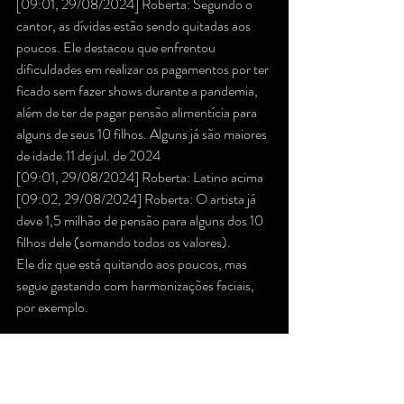
[09:01, 29/08/2024] Roberta: Segundo o 
cantor, as dívidas estão sendo quitadas aos 
poucos. Ele destacou que enfrentou 
dificuldades em realizar os pagamentos por ter 
ficado sem fazer shows durante a pandemia, 
além de ter de pagar pensão alimentícia para 
alguns de seus 10 filhos. Alguns já são maiores 
de idade.11 de jul. de 2024
[09:01, 29/08/2024] Roberta: Latino acima
[09:02, 29/08/2024] Roberta: O artista já 
deve 1,5 milhão de pensão para alguns dos 10 
filhos dele (somando todos os valores).
Ele diz que está quitando aos poucos, mas 
segue gastando com harmonizações faciais, 
por exemplo.
Latino já foi acusado de ser uma máquina de 
xerox, por supostamente só saber copiar 