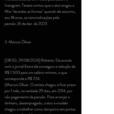
Instagram, Tereza contou que o ator xingou a 
filha "de todas as formas" quando ela assumiu, 
aos 18 anos, as reinvindicações pela 
pensão.26 de dez. de 2023
3. Marcos Óliver
[08:50, 29/08/2024] Roberta: De acordo 
com o jornal Extra ele conseguiu a redução de 
R$ 1.500 para um salário mínimo, o que 
corresponde a R$ 724.
(Marcos Oliver. O artista chegou a ficar preso 
por 1 mês, na verdade 29 dias, em 2014, por 
não pagamento de pensão. Para arranjar o 
dinheiro, desempregado, o ator e modelo 
chegou a trabalhar como dançarino em portas 