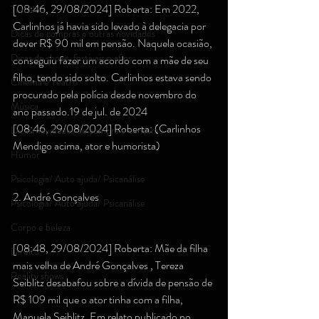
[08:46, 29/08/2024] Roberta: Em 2022, 
Trabalho
Carlinhos já havia sido levado à delegacia por 
Dicas de compras e outras novidades
dever R$ 90 mil em pensão. Naquela ocasião, 
Dicas de shows, festivais e afins
conseguiu fazer um acordo com a mãe de seu 
filho, tendo sido solto. Carlinhos estava sendo 
Cinema e Teatro
procurado pela polícia desde novembro do 
Música
ano passado.19 de jul. de 2024
[08:46, 29/08/2024] Roberta: (Carlinhos 
Dicas/novidades de compra e consumo
Mendigo acima, ator e humorista)
Humor
Psicologia/ Auto ajuda/ Psicanálise
2. André Gonçalves
Psicologia/ Auto ajuda/ Psicanálise
Corpo e beleza
[08:48, 29/08/2024] Roberta: Mãe da filha 
Direito
mais velha de André Gonçalves , Tereza 
Reality shows
Seiblitz desabafou sobre a dívida de pensão de 
R$ 109 mil que o ator tinha com a filha, 
Manuela Seiblitz. Em relato publicado no 