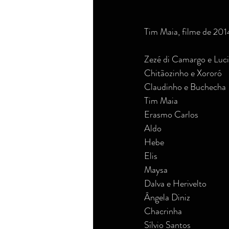
Tim Maia, filme de 201
Zezé di Camargo e Luc
Chitãozinho e Xororó
Claudinho e Buchecha
Tim Maia
Erasmo Carlos
Aldo
Hebe
Elis
Maysa
Dalva e Herivelto
Ângela Diniz
Chacrinha
Sílvio Santos