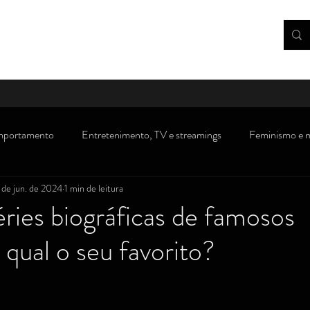
portamento
Entretenimento, TV e streamings
Feminismo e 
 de jun. de 2024
1 min de leitura
rsos
Dicas, receitas e gastronomia
Consumidor
Saúde/m
éries biográficas de famosos
: qual o seu favorito?
Novidades/ debates sobre Direito
Crianças e adolescentes
''
s)
Visão política
Atualidades, polêmicas e opinião
Traba