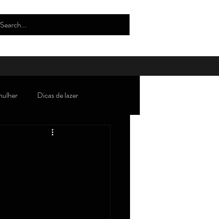
mulher
Dicas de lazer
oda/tendências/beleza/estilo
Robertices''
Curiosidades
lho