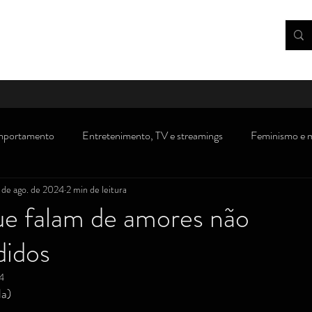
portamento
Entretenimento, TV e streamings
Feminismo e 
 de ago. de 2024
2 min de leitura
rsos
Dicas, receitas e gastronomia
Consumidor
Saúde/m
ue falam de amores não
didos
Novidades/ debates sobre Direito
Crianças e adolescentes
''
24
la)
s)
Visão política
Atualidades, polêmicas e opinião
Traba