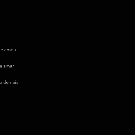
te amou
te amar
ão demais