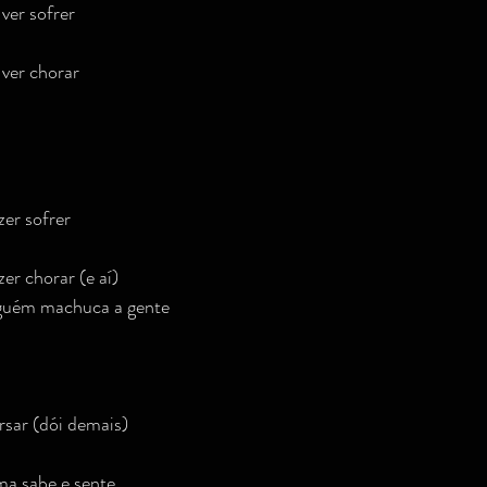
ver sofrer
ver chorar
er sofrer
er chorar (e aí)
lguém machuca a gente
rsar (dói demais)
ma sabe e sente