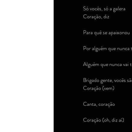
Só vocês, só a galera
Coração, diz
Para quê se apaixonou
Por alguém que nunca 
Alguém que nunca vai 
Brigado gente, vocês s
Coração (vem)
Canta, coração
Coração (oh, diz aí)