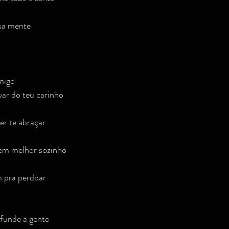
sa mente
migo
ar do teu carinho
r te abraçar
bem melhor sozinho
im pra perdoar
funde a gente