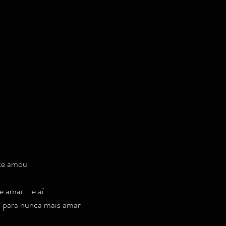
Dicas de shows, festivais e afins
Cinema e Teatro
Músi
umo
Humor
Psicologia/ Auto ajuda/ Psicanálise
Psicologi
eality shows
te amou
 amar... e aí
s para nunca mais amar