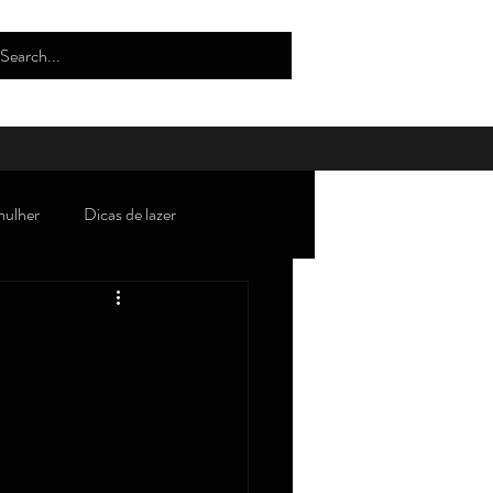
mulher
Dicas de lazer
oda/tendências/beleza/estilo
Robertices''
Curiosidades
lho