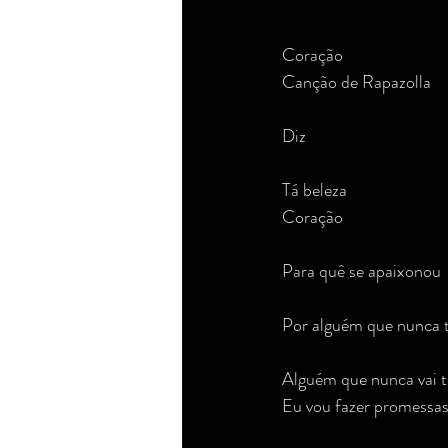
Coração
Dicas de compras e outras novidades
Canção de Rapazolla
Diz
Dicas/novidades de compra e cons
Tá beleza
Coração
Corpo e beleza
Direito
R
Para quê se apaixonou
Por alguém que nunca 
Alguém que nunca vai te
Eu vou fazer promessa