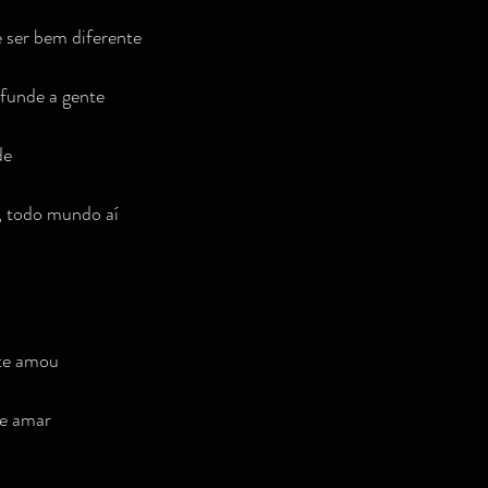
 ser bem diferente
funde a gente
de
 todo mundo aí
te amou
te amar