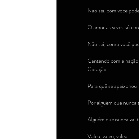
Não sei, com você pode
O amor as vezes só con
Não sei, como você po
Cantando com a nação,
Coração
Para quê se apaixonou
Por alguém que nunca 
Alguém que nunca vai 
Valeu, valeu, valeu