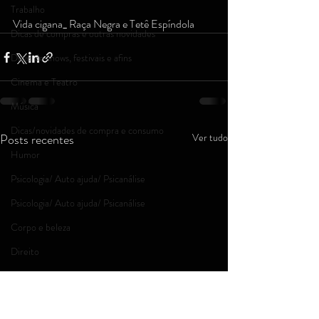
Trabalho
Vida cigana_ Raça Negra e Tetê Espíndola
Dicas de compras e outras novidades
Dicas de shows, festivais e afins
Cinema e Teatro
Música
Dicas/novidades de compra e consumo
Posts recentes
Ver tudo
Humor
Psicologia/ Auto ajuda/ Psicanálise
Psicologia/ Auto ajuda/ Psicanálise
Corpo e beleza
Direito
Reality shows