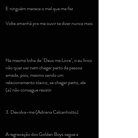
E ninguém merece o mal que me faz
Volte amanhã pra me ouvir te dizer nunca mais
Na mesma linha de "Deus me Livre'', o eu lírico 
não quer ver nem chegar perto da pessoa 
amada, pois, mesmo sendo um 
relacionamento tóxico, se chegar perto, ele 
(a) não consegue resistir.
3. Devolva-me (Adriana Calcanhotto)
A regravação dos Golden Boys segue a 