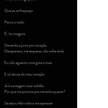
Que eu enfraqueço
Perco a razão
É, 'to inseguro
Devendo a juros pro coração
Desaparece, me esquece, não volte atrás
Eu não aguento uma gota a mais
E só abusa do meu coração
Já é vantagem viver solidão
Por que me procura pra me enlouquecer?
Se estou feliz volta a me aparecer