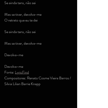
Se ainda tens, não sei
Mas se tiver, devolva-me
O retrato que eu te dei
Se ainda tens, não sei
Mas se tiver, devolva-me
Devolva-me
Devolva-me
Fonte: 
LyricFind
Compositores: Renato Cosme Vieira Barros / 
Silvia Lilian Barrie Knapp