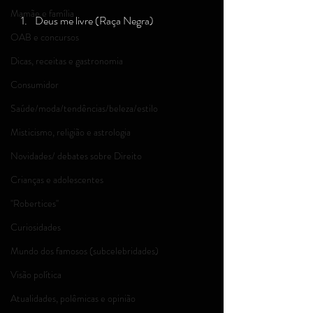
Mamãe e família
Deus me livre (Raça Negra)
OAB e concursos
Dicas, receitas e gastronomia
Consumidor
Saúde/moda/tendências/beleza/estilo
Misticismo, religião e astrologia
Novidades/ debates sobre Direito
Crianças e adolescentes
''Robertices''
Curiosidades
Mundo dos famosos (subcelebridades)
Visão política
Atualidades, polêmicas e opinião