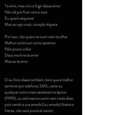
Te amo, mas vivo a fugir desse amor
Não dá pra ficar cara a cara
Eu quero esquecer
Mas se vejo você, coração dispara
Por isso, não quero te ouvir nem te olhar
Melhor continuar como estamos
Não posso voltar
Deus me livre te amar
Mas eu te amo
O eu lírico deixa também claro que é melhor 
terminar por telefone, SMS, carta ou 
qualquer outro meio existente na época 
(1999), ou até mesmo sumir sem nada dizer, 
pois vendo a sua amada (ou amado) frente a 
frente, não será possível resistir.