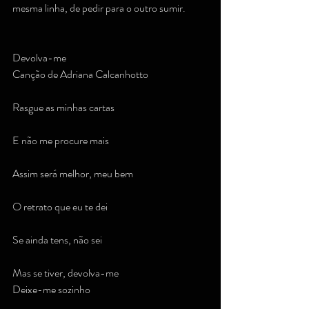
mesma linha, de pedir para o outro sumir.
Devolva-me
Canção de Adriana Calcanhotto
Rasgue as minhas cartas
E não me procure mais
Assim será melhor, meu bem
O retrato que eu te dei
Se ainda tens, não sei
Mas se tiver, devolva-me
Deixe-me sozinho