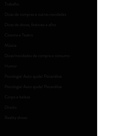
Trabalho
Dicas de compras e outras novidades
Dicas de shows, festivais e afins
Cinema e Teatro
Música
Dicas/novidades de compra e consumo
Humor
Psicologia/ Auto ajuda/ Psicanálise
Psicologia/ Auto ajuda/ Psicanálise
Corpo e beleza
Direito
Reality shows