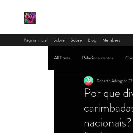
Página inicial
Sobre
Sobre
Blog
Members
All Posts
Relacionamentos
Com
Roberta Advogada
27
Mamãe e família
OAB e concu
Por que div
carimbadas
Misticismo, religião e astrologia
nacionais?
Mundo dos famosos (subcelebridade