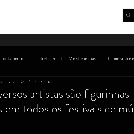
portamento
Entretenimento, TV e streamings
Feminismo e 
 de fev. de 2025
2 min de leitura
rsos
Dicas, receitas e gastronomia
Consumidor
Saúde/m
ersos artistas são figurinhas
 em todos os festivais de mú
Novidades/ debates sobre Direito
Crianças e adolescentes
''
s)
Visão política
Atualidades, polêmicas e opinião
Traba