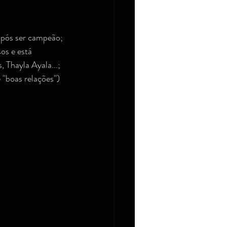
 após ser campeão;
s e está 
 Thayla Ayala...;
'boas relações'') 