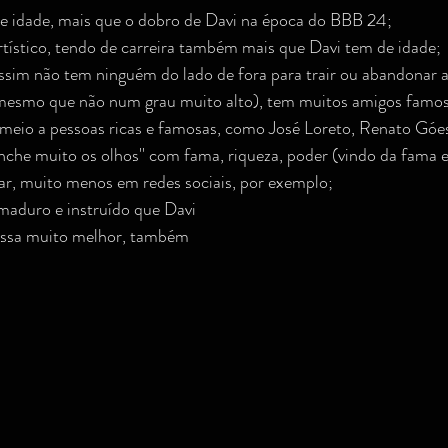
e idade, mais que o dobro de Davi na época do BBB 24;
rtístico, tendo de carreira também mais que Davi tem de idade;
 assim não tem ninguém do lado de fora para trair ou abandonar
mesmo que não num grau muito alto), tem muitos amigos famoso
meio a pessoas ricas e famosas, como José Loreto, Renato Góes,
nche muito os olhos'' com fama, riqueza, poder (vindo da fama e '
tar, muito menos em redes sociais, por exemplo;
maduro e instruído que Davi
ressa muito melhor, também