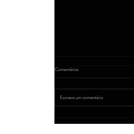
Comentários
Escreva um comentário
Feminicídio: por que esse crime
ainda acontece tanto?