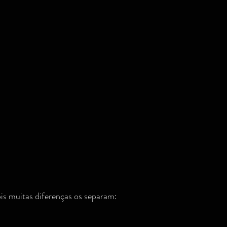
Dicas de shows, festivais e afins
Cinema e Teatro
Músi
umo
Humor
Psicologia/ Auto ajuda/ Psicanálise
Psicologi
eality shows
ois muitas diferenças os separam: