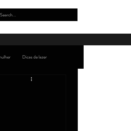
mulher
Dicas de lazer
oda/tendências/beleza/estilo
Robertices''
Curiosidades
lho