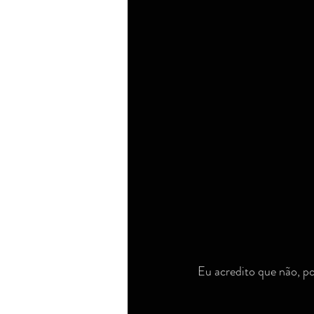
Dicas de compras e outras novidades
Dicas/novidades de compra e cons
Corpo e beleza
Direito
R
Eu acredito que não, p