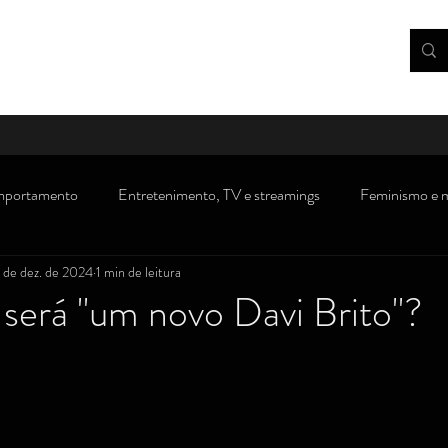
portamento
Entretenimento, TV e streamings
Feminismo e 
 de dez. de 2024
1 min de leitura
rsos
Dicas, receitas e gastronomia
Consumidor
Saúde/m
 será ''um novo Davi Brito"?
Novidades/ debates sobre Direito
Crianças e adolescentes
''
s)
Visão política
Atualidades, polêmicas e opinião
Traba