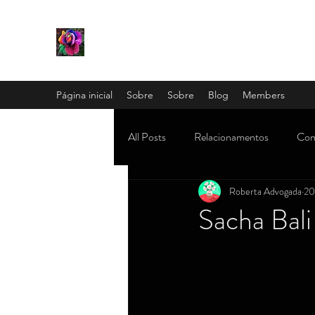
Página inicial
Sobre
Sobre
Blog
Members
All Posts
Relacionamentos
Com
Roberta Advogada
20
Mamãe e família
OAB e concu
Sacha Bali
Misticismo, religião e astrologia
Mundo dos famosos (subcelebridade