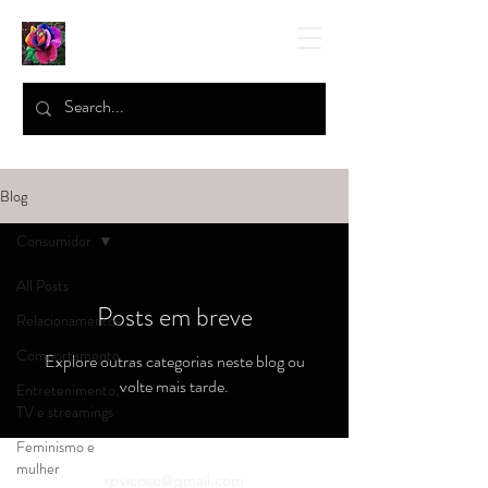
Blog
Consumidor
All Posts
Posts em breve
Relacionamentos
Comportamento
Explore outras categorias neste blog ou
volte mais tarde.
Entretenimento,
TV e streamings
Feminismo e
mulher
rpvicoso@gmail.com