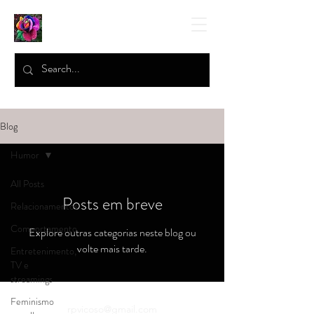
Blog
Humor
All Posts
Posts em breve
Relacionamentos
Comportamento
Explore outras categorias neste blog ou
volte mais tarde.
Entretenimento,
TV e
streamings
Feminismo
rpvicoso@gmail.com