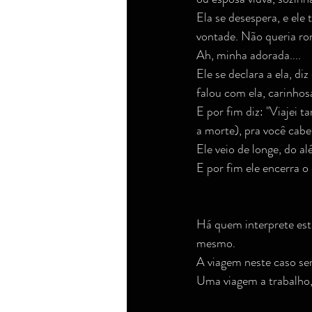
Ela se desespera, e ele t
vontade. Não queria ro
Ah, minha adorada....
Ele se declara a ela, d
falou com ela, carinhos
E por fim diz: "Viajei t
a morte), pra você caber
Ele veio de longe, do al
E por fim ele encerra o 
Há quem interprete est
mesmo.
A viagem neste caso seri
Uma viagem a trabalho, 