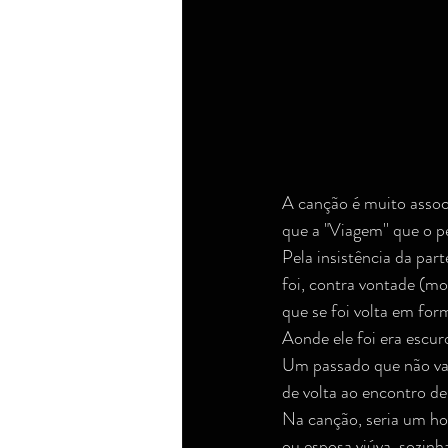
A canção é muito assoc
que a "Viagem'' que o p
Pela insistência da par
foi, contra vontade (mo
que se foi volta em form
Aonde ele foi era escur
Um passado que não vai 
de volta ao encontro de
Na canção, seria um ho
ou esposa viúva, sozin