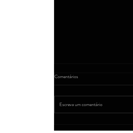
Comentários
Escreva um comentário
Feminicídio: por que esse crime
ainda acontece tanto?