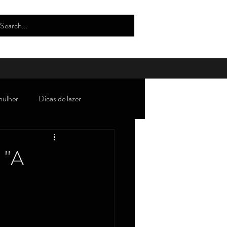
mulher
Dicas de lazer
oda/tendências/beleza/estilo
 "A
Robertices''
Curiosidades
lho