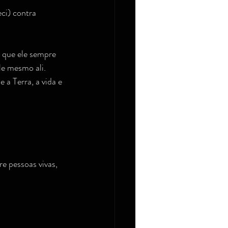
eci) contra 
o que ele sempre 
le mesmo ali.
 a Terra, a vida e 
e pessoas vivas, 