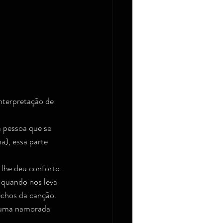
nterpretação de 
a pessoa que se 
a), essa parte 
 lhe deu conforto.
 quando nos leva 
echos da canção.
o uma namorada 