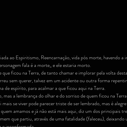
iada ao Espiritismo, Reencarnação, vida pós morte, havendo a i
ersonagem fala é a morte_ e ele estaria morto.
te que ficou na Terra, de tanto chamar e implorar pela volta dest
rreu sem querer, talvez em um acidente ou outra forma repentin
a de espírito, para acalmar a que ficou aqui na Terra.
o, mas a lembrança do olhar e do sorriso de quem ficou na Terra
mais se viver pode parecer triste de ser lembrado, mas é alegre
 quem amamos e já não está mais aqui, diz um dos principais tr
mem que partiu, através de uma fatalidade (faleceu), deixand
ha e inconformada.