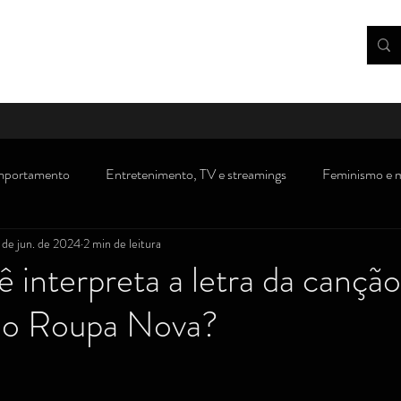
portamento
Entretenimento, TV e streamings
Feminismo e 
 de jun. de 2024
2 min de leitura
rsos
Dicas, receitas e gastronomia
Consumidor
Saúde/m
interpreta a letra da canção
do Roupa Nova?
Novidades/ debates sobre Direito
Crianças e adolescentes
''
s)
Visão política
Atualidades, polêmicas e opinião
Traba