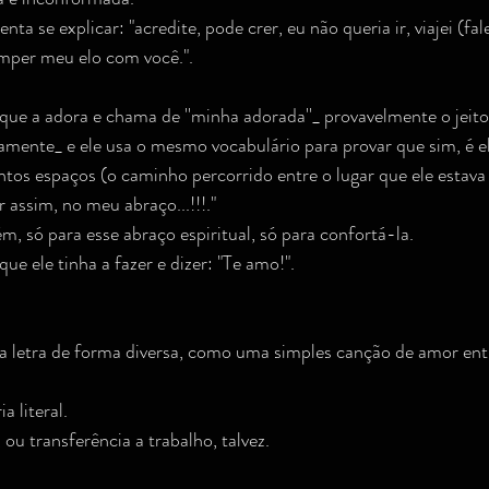
enta se explicar: "acredite, pode crer, eu não queria ir, viajei (fal
mper meu elo com você.".
iz que a adora e chama de ''minha adorada''_ provavelmente o jeit
amente_ e ele usa o mesmo vocabulário para provar que sim, é e
antos espaços (o caminho percorrido entre o lugar que ele estava e
 assim, no meu abraço...!!!."
ém, só para esse abraço espiritual, só para confortá-la.
que ele tinha a fazer e dizer: "Te amo!".
a letra de forma diversa, como uma simples canção de amor entr
a literal.
ou transferência a trabalho, talvez.