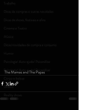
Trabalho
Dicas de compras e outras novidades
Dicas de shows, festivais e afins
Cinema e Teatro
Música
Dicas/novidades de compra e consumo
Humor
Psicologia/ Auto ajuda/ Psicanálise
Psicologia/ Auto ajuda/ Psicanálise
The Mamas and The Papas
Corpo e beleza
Direito
Reality shows