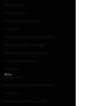
Mamãe e família
OAB e concursos
Dicas, receitas e gastronomia
Consumidor
Saúde/moda/tendências/beleza/estilo
Misticismo, religião e astrologia
Novidades/ debates sobre Direito
Crianças e adolescentes
''Robertices''
Abba
Curiosidades
Mundo dos famosos (subcelebridades)
Visão política
Atualidades, polêmicas e opinião