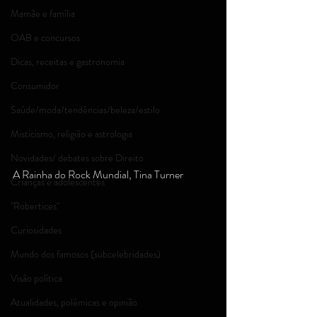
Mamãe e família
OAB e concursos
Dicas, receitas e gastronomia
Consumidor
Saúde/moda/tendências/beleza/estilo
Misticismo, religião e astrologia
Novidades/ debates sobre Direito
A Rainha do Rock Mundial, Tina Turner
Crianças e adolescentes
''Robertices''
Curiosidades
Mundo dos famosos (subcelebridades)
Visão política
Atualidades, polêmicas e opinião