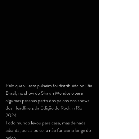
Pelo que vi, esta pulseira foi distribuída no Dia 
Brasil, no show do Shawn Mendes e para 
algumas pessoas perto dos palcos nos shows 
dos Headliners da Edição do Rock in Rio 
2024.
Todo mundo levou para casa, mas de nada 
adianta, pois a pulseira não funciona longe do 
palco.