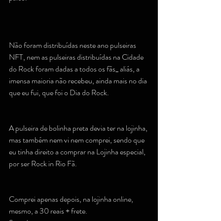
Não foram distribuídas neste ano pulseiras 
NFT, nem as pulseiras distribuídas na Cidade 
do Rock foram dadas a todos os fãs_ aliás, a 
imensa maioria não recebeu, ainda mais no dia 
que eu fui, que foi o Dia do Rock.
A pulseira de bolinha preta devia ter na lojinha, 
mas também nem vi nem comprei, sendo que 
eu tinha direito a comprar na Lojinha especial, 
por ser Rock in Rio Fã.
Comprei apenas depois, na lojinha online, 
mesmo, a 30 reais + frete.