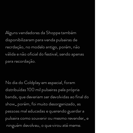
Alguns vendedores da Shoppe também 
disponibilizaram para venda pulseiras de 
recrdação, no modelo antigo, porém, não 
válida e não oficial do festival, sendo apenas 
para recordação.
No dia do Coldplay em especial, foram 
distribuídas 100 mil pulseiras pela própria 
banda, que deveriam ser devolvidas ao final do 
show_ porém, foi muito desorganizado, as 
pessoas mal educadas e querendo guardar a 
pulseira como souvenir ou mesmo revender_ e 
 ninguém devolveu, o que virou até meme.