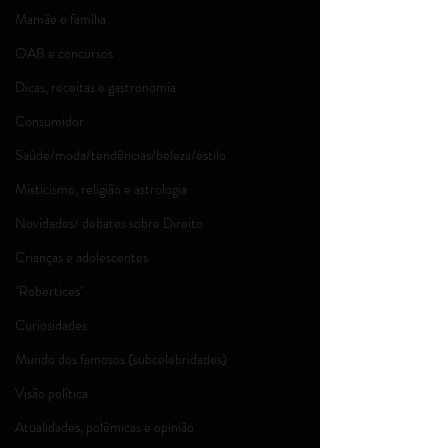
Mamãe e família
OAB e concursos
Dicas, receitas e gastronomia
Consumidor
Saúde/moda/tendências/beleza/estilo
Misticismo, religião e astrologia
Novidades/ debates sobre Direito
Crianças e adolescentes
''Robertices''
Curiosidades
Mundo dos famosos (subcelebridades)
Visão política
Atualidades, polêmicas e opinião