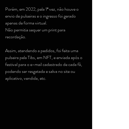
Porém, em 2022, pela 1ª vez, não houve o 
envio de pulseiras e o ingresso foi gerado 
apenas de forma virtual.
Não permitia sequer um print para 
recordação.
Assim, atendendo a pedidos, foi feita uma 
pulseira pela Tibs, em NFT, e enviada após o 
festival para o e-mail cadastrado de cada fã, 
podendo ser resgatada e salva no site ou 
aplicativo, vendida, etc.