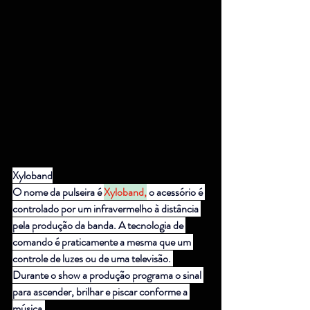
Xyloband
O nome da pulseira é 
Xyloband,
 o acessório é 
controlado por um infravermelho à distância 
pela produção da banda. A tecnologia de 
comando é praticamente a mesma que um 
controle de luzes ou de uma televisão. 
Durante o show a produção programa o sinal 
para ascender, brilhar e piscar conforme a 
música.