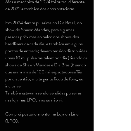
Mas a mecânica de 2024 foi outra, diferente 
de 2022 e também dos anos anteriores.
Em 2024 deram pulseiras no Dia Brasil, no 
show do Shawn Mendes, para algumas 
pessoas próximas ao palco nos shows dos 
headliners de cada dia, e também em alguns 
pontos de entrada; devem ter sido distribuídas 
umas 10 mil pulseiras talvez por dia (tirando os 
shows de Shawn Mendes e Dia Brasil); sendo 
que eram mais de 100 mil espectadores/fãs 
por dia, então, muita gente ficou de fora_ eu, 
inclusive.
Também estavam sendo vendidas pulseiras 
nas lojinhas LPO, mas eu não vi.
Comprei posteriormente, na Loja on Line 
(LPO).