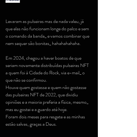
Levaram as pulseiras mas de nada valeu, já 
que elas não funcionam longe do palco e sem 
o comando da banda_ e vamos combinar que 
nem sequer são bonitas_ hahahahahaha.
Em 2024, chegou a haver boatos de que 
seriam novamente distribuídas pulseiras NFT 
a quem foi à Cidade do Rock, via e-mail_ o 
que não se confirmou.
Houve quem gostasse e quem não gostasse 
das pulseiras NFT de 2022, que dividiu 
opiniões e a maioria preferia a física, mesmo_ 
mas eu gostei e a guardo até hoje.
Foram dois meses para resgate e as minhas 
estão salvas, graças a Deus.